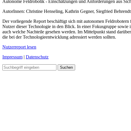
Autonome Feldrobotik - Einschätzungen und Anforderungen aus Sich
AutorInnen: Christine Henseling, Kathrin Gegner, Siegfried Behrendt
Der vorliegende Report beschäftigt sich mit autonomen Feldroboter
Nutzer dieser Technologie in den Blick. In einer Fokusgruppe sowie i
auch welche Nachteile gesehen werden. Im Mittelpunkt stand darüber
die bei der Technologieentwicklung adressiert werden sollten.
Nutzerreport lesen
Impressum
|
Datenschutz
Wir verwenden Cookies
Wir können diese zur Analyse unserer Besucherdaten platzieren, um unsere Website zu 
personalisierte Inhalte anzuzeigen und Ihnen ein großartiges Website-Erlebnis zu bieten
Informationen zu den von uns verwendeten Cookies öffnen Sie die Einstellungen.